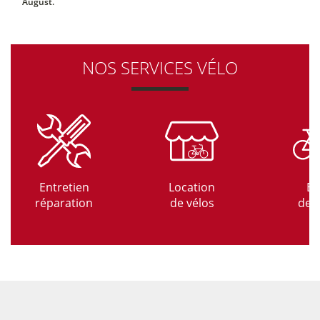
August.
NOS SERVICES VÉLO
Entretien
Location
Es
réparation
de vélos
de v