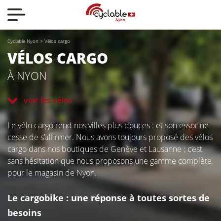
Nos actualités
Cyclable Nyon
>
Vélos cargo
Nos vélos
VÉLOS CARGO
À NYON
Qui sommes-nous ?
voir les vélos
Nous contacter
Le vélo cargo rend nos villes plus douces : et son essor ne
cesse de s’affirmer. Nous avons toujours proposé des vélos
cargo dans nos boutiques de Genève et Lausanne ; c’est
sans hésitation que nous proposons une gamme complète
pour le magasin de Nyon.
Le cargobike : une réponse à toutes sortes de
CYCLABLE
besoins