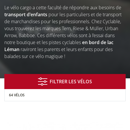
À NYON
Le vélo cargo a cette faculté de répondre aux besoins de
transport d'enfants
pour les particuliers et de transport
de marchandises pour les professionnels. Chez Cyclable,
vous trouverez les marques Tern, Riese & Müller, Urban
Arrow, Babboe. Ces différents vélos sont à l’essai dans
notre boutique et les pistes cyclables
en bord de lac
Léman
raviront les parents et leurs enfants pour des
balades sur ce vélo magique !
Location de
Entretien
Essai de
FILTRER LES VÉLOS
vélos
réparation
vélos
64 VÉLOS
Financement
Assurance
Entreprises
&